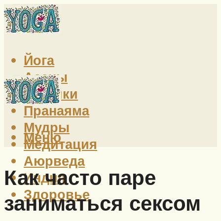
Йога
Асаны
Техники
Пранаяма
Мудры
Меню
Медитация
Аюрведа
Как часто паре
Индия
Здоровье
заниматься сексом