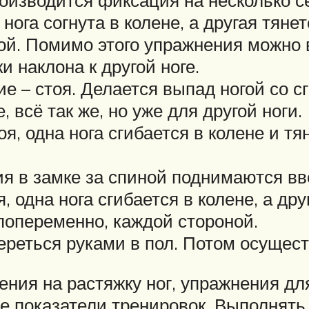
оизводится фиксация на несколько с
нога согнута в колене, а другая тянет
ой. Помимо этого упражнения можно 
и наклона к другой ноге.
е – стоя. Делается выпад ногой со с
 всё так же, но уже для другой ноги.
я, одна нога сгибается в колене и тя
ия в замке за спиной поднимаются вв
 одна нога сгибается в колене, а дру
 попеременно, каждой стороной.
ереться руками в пол. Потом осущест
ия на растяжку ног, упражнения дл
 показатели тренировок. Выполнять 