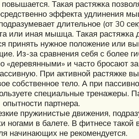
повышается. Такая растяжка позвол
епосредственно эффекта удлинения мы
 подразумевает длительное (от 30 се
 та или иная мышца. Такая растяжка
тся принять нужное положение или в
щие. Из-за сравнения себя с более г
о «деревянными» и часто бросают за
пассивную. При активной растяжке вы
вое собственное тело. А при пассивн
спользуете специальные тренажеры. 
 опытности партнера.
резкие пружинистые движения, подр
хи ногами в балете. В фитнесе такой 
для начинающих не рекомендуется.