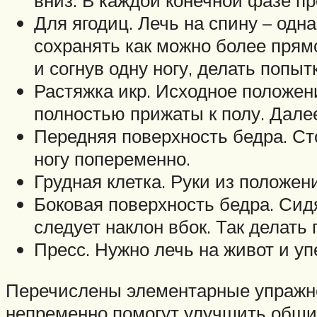
вниз. В каждой конечной фазе пр
Для ягодиц. Лечь на спину – одна 
сохранять как можно более прям
и согнув одну ногу, делать попытк
Растяжка икр. Исходное положени
полностью прижаты к полу. Далее,
Передняя поверхность бедра. Сто
ногу попеременно.
Грудная клетка. Руки из положен
Боковая поверхность бедра. Сидя,
следует наклон вбок. Так делать
Пресс. Нужно лечь на живот и уп
Перечислены элементарные упражнен
непременно помогут улучшить общие