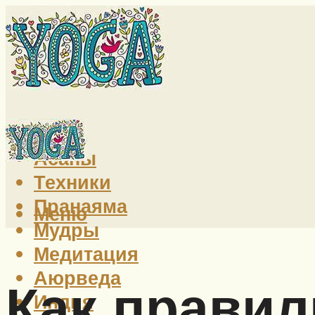
Йога
Асаны
Техники
Пранаяма
Меню
Мудры
Медитация
Аюрведа
Как правил
Индия