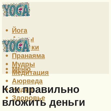
Йога
Асаны
Техники
Пранаяма
Мудры
Меню
Медитация
Аюрведа
Как правильно
Индия
Здоровье
вложить деньги