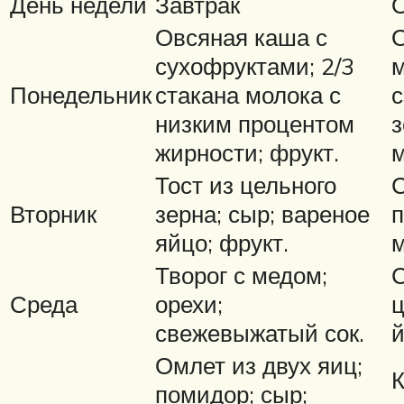
День недели
Завтрак
Овсяная каша с
О
сухофруктами; 2/3
м
Понедельник
стакана молока с
с
низким процентом
з
жирности; фрукт.
м
Тост из цельного
С
Вторник
зерна; сыр; вареное
п
яйцо; фрукт.
м
Творог с медом;
С
Среда
орехи;
ц
свежевыжатый сок.
й
Омлет из двух яиц;
К
помидор; сыр;