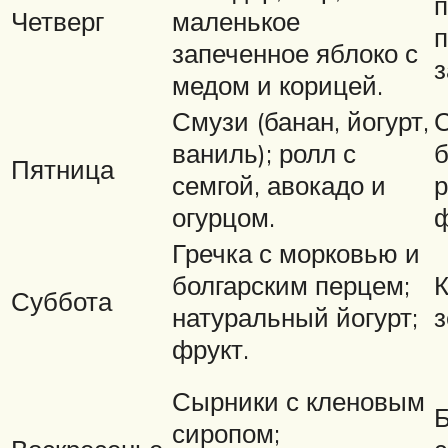
п
Четверг
маленькое
п
запеченное яблоко с
з
медом и корицей.
Смузи (банан, йогурт,
С
ваниль); ролл с
б
Пятница
семгой, авокадо и
р
огурцом.
ф
Гречка с морковью и
болгарским перцем;
К
Суббота
натуральный йогурт;
з
фрукт.
Сырники с кленовым
Б
сиропом;