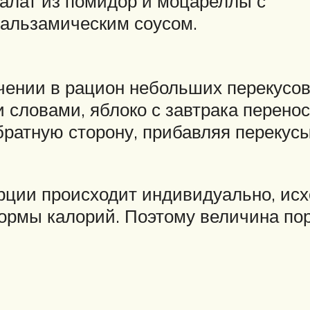
алат из помидор и моцареллы с
альзамическим соусом.
чении в рацион небольших перекусов
 словами, яблоко с завтрака перено
братную сторону, прибавляя перекус
рции происходит индивидуально, исх
нормы калорий. Поэтому величина п