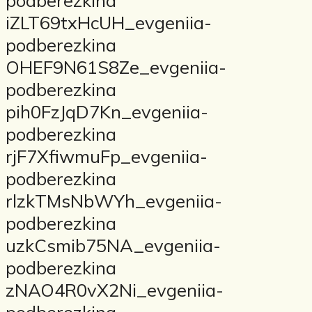
podberezkina
iZLT69txHcUH_evgeniia-
podberezkina
OHEF9N61S8Ze_evgeniia-
podberezkina
pih0FzJqD7Kn_evgeniia-
podberezkina
rjF7XfiwmuFp_evgeniia-
podberezkina
rlzkTMsNbWYh_evgeniia-
podberezkina
uzkCsmib75NA_evgeniia-
podberezkina
zNAO4R0vX2Ni_evgeniia-