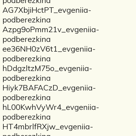
podberezkina
AG7XbjiHctPT_evgeniia-
podberezkina
Azpg9oPmm21v_evgeniia-
podberezkina
ee36NH0zV6t1_evgeniia-
podberezkina
hDdgzltzM75o_evgeniia-
podberezkina
Hiyk7BAFACzD_evgeniia-
podberezkina
hL00KwhVyWr4_evgeniia-
podberezkina
HT4mbrlfRXjw_evgeniia-