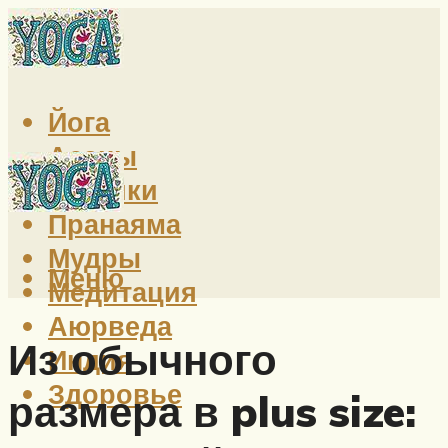
Йога
Асаны
Техники
Пранаяма
Мудры
Меню
Медитация
Аюрведа
Из обычного
Индия
Здоровье
размера в plus size: