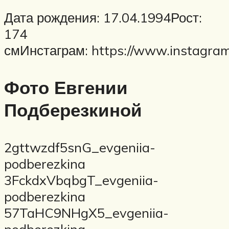
Дата рождения: 17.04.1994Рост:
174
смИнстаграм: https://www.instagra
Фото Евгении
Подберезкиной
2gttwzdf5snG_evgeniia-
podberezkina
3FckdxVbqbgT_evgeniia-
podberezkina
57TaHC9NHgX5_evgeniia-