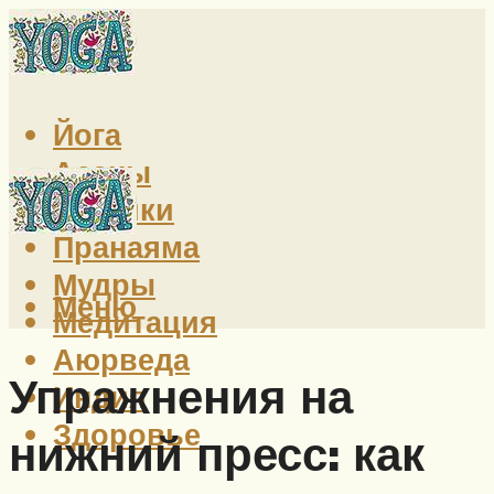
Йога
Асаны
Техники
Пранаяма
Мудры
Меню
Медитация
Аюрведа
Упражнения на
Индия
Здоровье
нижний пресс: как