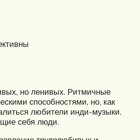
ективны
ивых, но ленивых. Ритмичные
скими способностями, но, как
алиться любители инди-музыки.
ющие себя люди.
правление трудолюбивых и