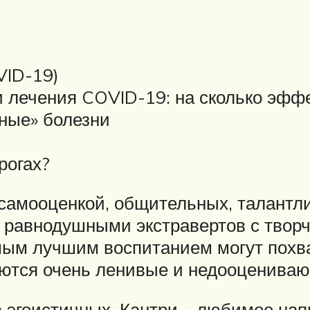
VID-19)
и лечения COVID-19: на сколько эфф
ные» болезни
рогах?
 самооценкой, общительных, талантл
равнодушными экстравертов с творче
мым лучшим воспитанием могут похв
чаются очень ленивые и недооценива
а эгоистичных. Кантри – любимое на