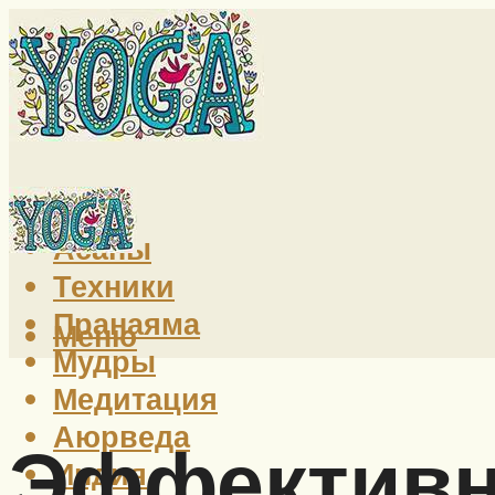
Йога
Асаны
Техники
Пранаяма
Меню
Мудры
Медитация
Аюрведа
Эффективн
Индия