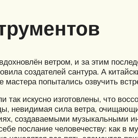
трументов
 вдохновлён ветром, и за этим посл
овила создателей сантура. А китайс
е мастера попытались озвучить встре
 так искусно изготовлены, что воссо
ды, невидимая сила ветра, очищающи
диях, создаваемыми музыкальными и
 себе послание человечеству: как в 