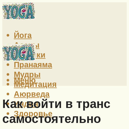
Йога
Асаны
Техники
Пранаяма
Мудры
Меню
Медитация
Аюрведа
Как войти в транс
Индия
Здоровье
самостоятельно