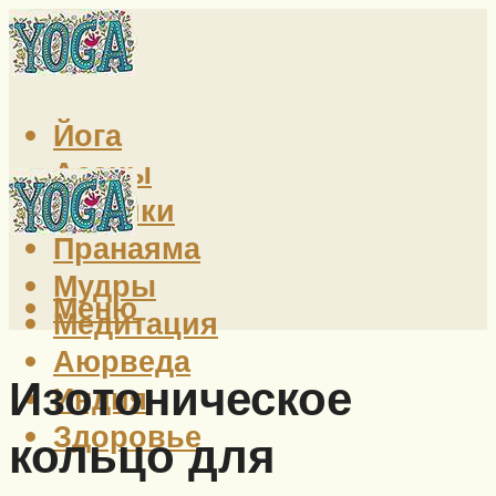
Йога
Асаны
Техники
Пранаяма
Мудры
Меню
Медитация
Аюрведа
Изотоническое
Индия
Здоровье
кольцо для