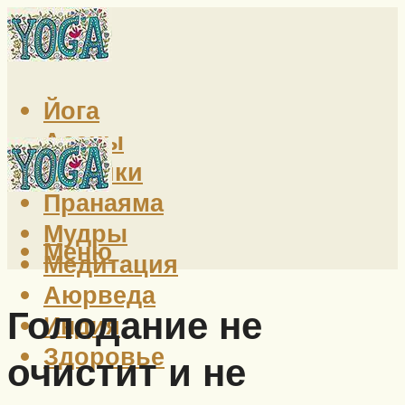
Йога
Асаны
Техники
Пранаяма
Мудры
Меню
Медитация
Аюрведа
Голодание не
Индия
Здоровье
очистит и не