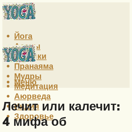
Йога
Асаны
Техники
Пранаяма
Мудры
Меню
Медитация
Аюрведа
Лечит или калечит:
Индия
Здоровье
4 мифа об