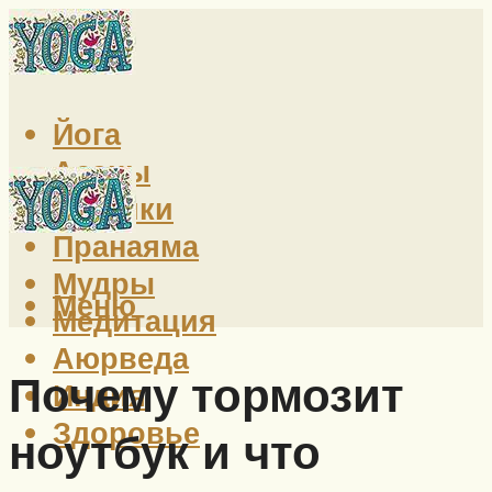
Йога
Асаны
Техники
Пранаяма
Мудры
Меню
Медитация
Аюрведа
Почему тормозит
Индия
Здоровье
ноутбук и что