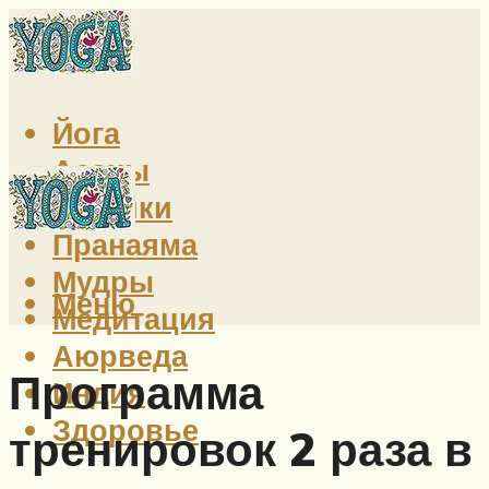
Йога
Асаны
Техники
Пранаяма
Мудры
Меню
Медитация
Аюрведа
Программа
Индия
Здоровье
тренировок 2 раза в