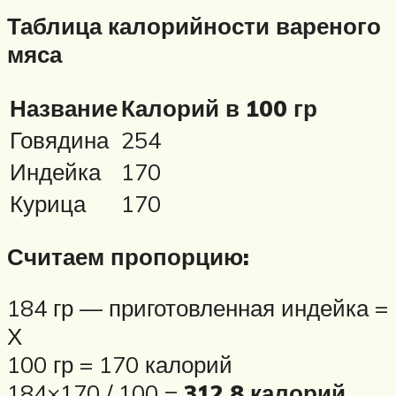
Таблица калорийности вареного
мяса
Название
Калорий в 100 гр
Говядина
254
Индейка
170
Курица
170
Считаем пропорцию:
184 гр — приготовленная индейка =
Х
100 гр = 170 калорий
184×170 / 100 =
312,8 калорий