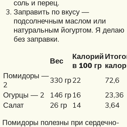
соль и перец.
Заправить по вкусу —
подсолнечным маслом или
натуральным йогуртом. Я делаю
без заправки.
Калорий
Итого
Вес
в 100 гр
калор
Помидоры —
330 гр
22
72,6
2
Огурцы — 2
146 гр
16
23,36
Салат
26 гр
14
3,64
Помидоры полезны при сердечно-