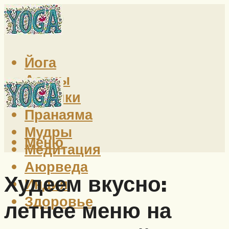
Йога
Асаны
Техники
Пранаяма
Мудры
Меню
Медитация
Аюрведа
Худеем вкусно:
Индия
Здоровье
летнее меню на