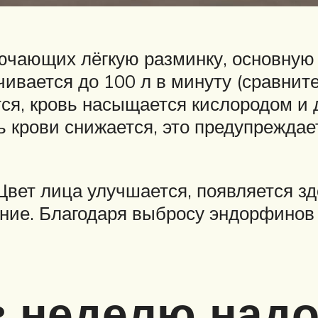
ючающих лёгкую разминку, основную
чивается до 100 л в минуту (сравнит
ся, кровь насыщается кислородом и д
ть крови снижается, это предупрежд
вет лица улучшается, появляется зд
е. Благодаря выбросу эндорфинов 
в неделю над