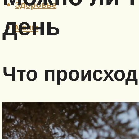
Здоровье
день
Меню
Что происход