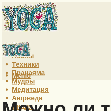
Йога
Асаны
Техники
Пранаяма
Меню
Мудры
Медитация
Аюрведа
Можно ли 
Индия