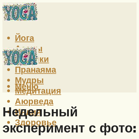
Йога
Асаны
Техники
Пранаяма
Мудры
Меню
Медитация
Аюрведа
Недельный
Индия
Здоровье
эксперимент с фото: