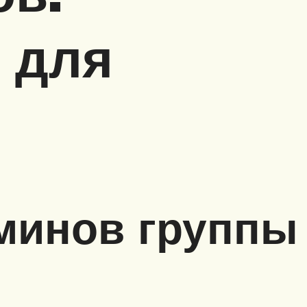
 для
минов группы