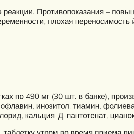
е реакции. Противопоказания – повы
еременности, плохая переносимость 
х по 490 мг (30 шт. в банке), произ
бофлавин, инозитол, тиамин, фолиев
хлорид, кальция-Д-пантотенат, циано
таблетку утром во время приема пи