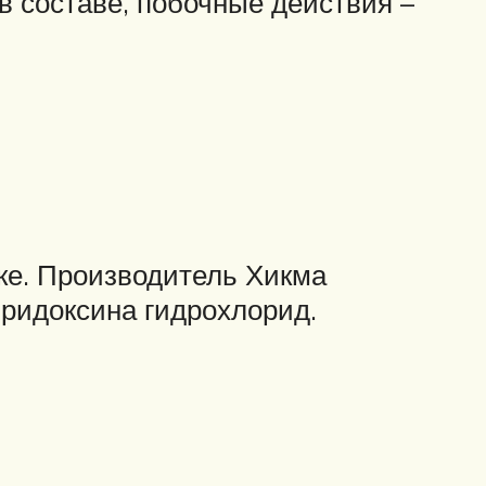
 составе, побочные действия –
вке. Производитель Хикма
иридоксина гидрохлорид.