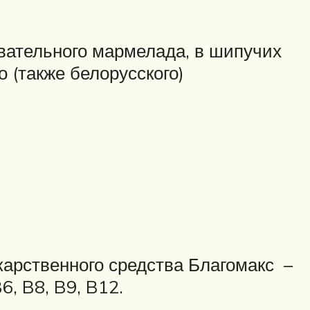
евательного мармелада, в шипучих
 (также белорусского)
карственного средства Благомакс –
, B8, B9, B12.