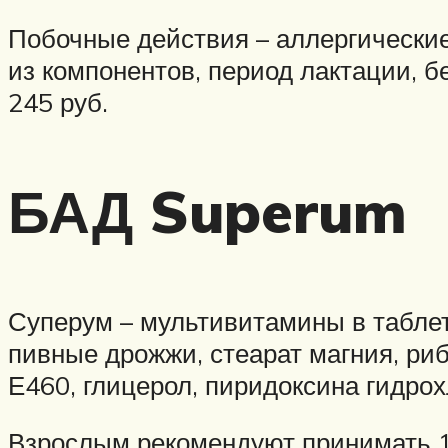
Побочные действия – аллергически
из компонентов, период лактации, б
245 руб.
БАД Superum
Суперум – мультивитамины в таблетка
пивные дрожжи, стеарат магния, ри
Е460, глицерол, пиридоксина гидро
Взрослым рекомендуют принимать 1 