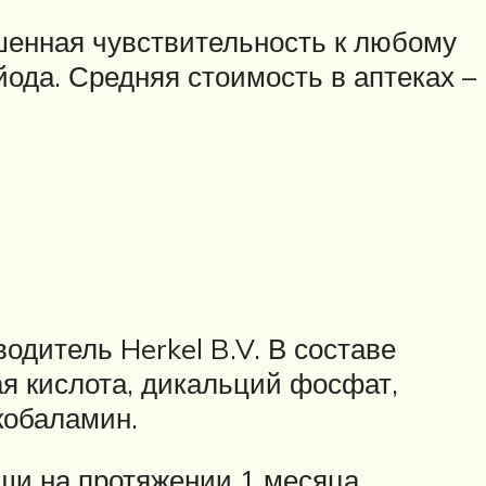
шенная чувствительность к любому
йода. Средняя стоимость в аптеках –
водитель Herkel B.V. В составе
ая кислота, дикальций фосфат,
кобаламин.
щи на протяжении 1 месяца.