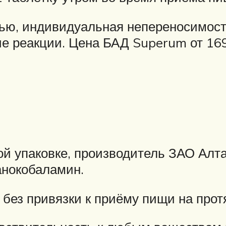
дью, индивидуальная непереносимост
е реакции. Цена БАД Superum от 169
ой упаковке, производитель ЗАО Алт
анокобаламин.
 без привязки к приёму пищи на прот