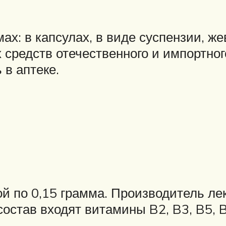
х: в капсулах, в виде суспензии, ж
 средств отечественного и импортного
 в аптеке.
ой по 0,15 грамма. Производитель ле
став входят витамины B2, B3, B5, B6