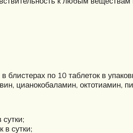
вствительность к любым веществам в
в блистерах по 10 таблеток в упако
ин, цианокобаламин, октотиамин, п
 сутки;
к в сутки;