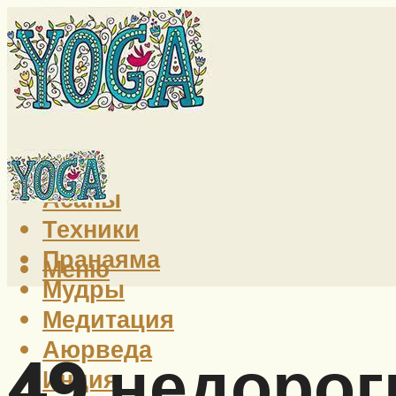
Йога
Асаны
Техники
Пранаяма
Меню
Мудры
Медитация
Аюрведа
49 недорог
Индия