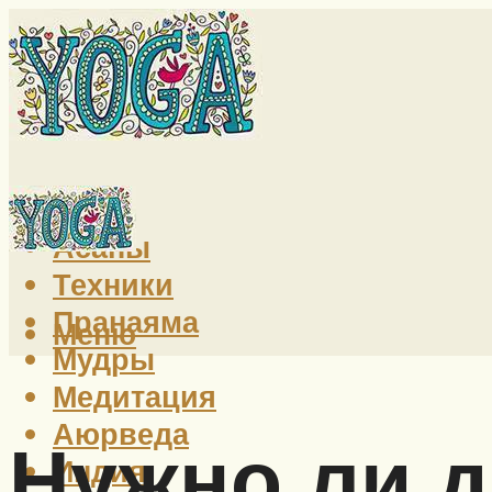
Йога
Асаны
Техники
Пранаяма
Меню
Мудры
Медитация
Аюрведа
Нужно ли 
Индия