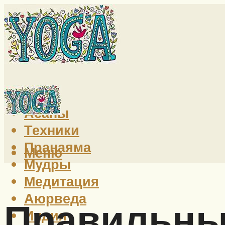
Йога
Асаны
Техники
Пранаяма
Меню
Мудры
Медитация
Аюрведа
Правильны
Индия