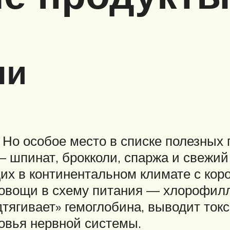
ни
 Но особое место в списке полезных
— шпинат, брокколи, спаржа и свежий
х в континентальном климате с коро
 овощи в схему питания — хлорофилл
одтягивает» гемоглобина, выводит то
овья нервной системы.