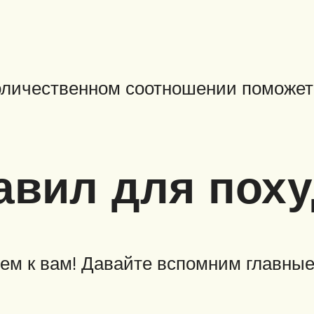
оличественном соотношении поможет
авил для пох
ем к вам! Давайте вспомним главные 