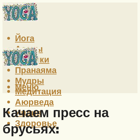
Йога
Асаны
Техники
Пранаяма
Мудры
Меню
Медитация
Аюрведа
Качаем пресс на
Индия
Здоровье
брусьях: