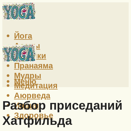
Йога
Асаны
Техники
Пранаяма
Мудры
Меню
Медитация
Аюрведа
Разбор приседаний
Индия
Здоровье
Хатфильда