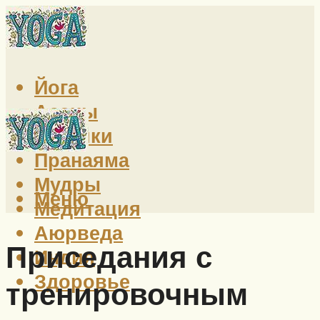
Йога
Асаны
Техники
Пранаяма
Мудры
Меню
Медитация
Аюрведа
Приседания с
Индия
Здоровье
тренировочным