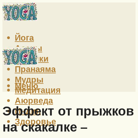
Йога
Асаны
Техники
Пранаяма
Мудры
Меню
Медитация
Аюрведа
Эффект от прыжков
Индия
Здоровье
на скакалке –