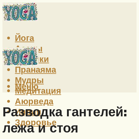
Йога
Асаны
Техники
Пранаяма
Мудры
Меню
Медитация
Аюрведа
Разводка гантелей:
Индия
Здоровье
лежа и стоя