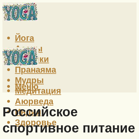
Йога
Асаны
Техники
Пранаяма
Мудры
Меню
Медитация
Аюрведа
Российское
Индия
Здоровье
спортивное питание