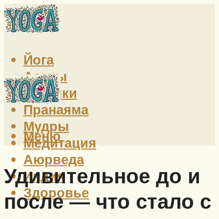
Йога
Асаны
Техники
Пранаяма
Мудры
Меню
Медитация
Аюрведа
Удивительное до и
Индия
Здоровье
после — что стало с