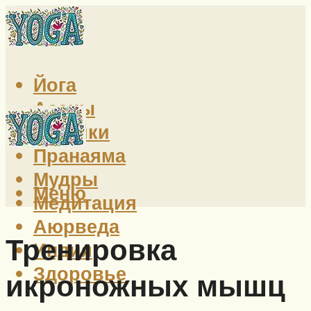
Йога
Асаны
Техники
Пранаяма
Мудры
Меню
Медитация
Аюрведа
Тренировка
Индия
Здоровье
икроножных мышц