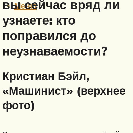
вы сейчас вряд ли
Меню
узнаете: кто
поправился до
неузнаваемости?
Кристиан Бэйл,
«Машинист» (верхнее
фото)