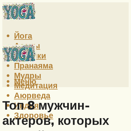
Йога
Асаны
Техники
Пранаяма
Мудры
Меню
Медитация
Аюрведа
Топ 8 мужчин-
Индия
Здоровье
актеров, которых