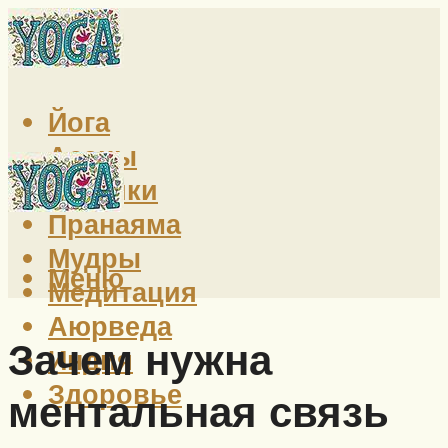
Йога
Асаны
Техники
Пранаяма
Мудры
Меню
Медитация
Аюрведа
Зачем нужна
Индия
Здоровье
ментальная связь