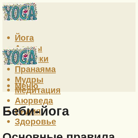
Йога
Асаны
Техники
Пранаяма
Мудры
Меню
Медитация
Аюрведа
Беби-йога
Индия
Здоровье
Основные правила