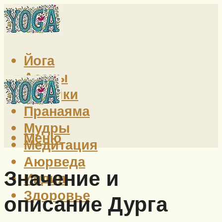
Йога
Асаны
Техники
Пранаяма
Мудры
Меню
Медитация
Аюрведа
Значение и
Индия
Здоровье
описание Дурга