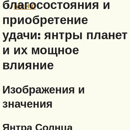
благосостояния и
Меню
приобретение
удачи: янтры планет
и их мощное
влияние
Изображения и
значения
Янтра Солнца