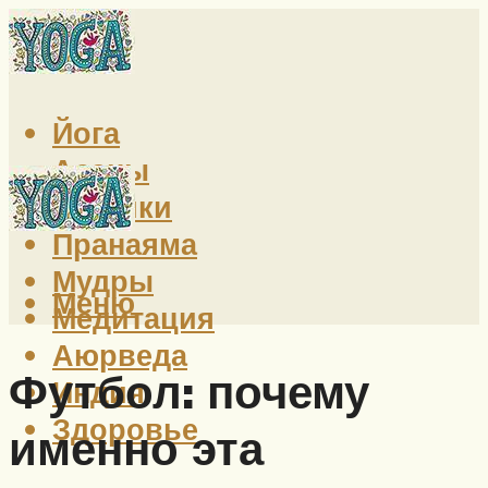
Йога
Асаны
Техники
Пранаяма
Мудры
Меню
Медитация
Аюрведа
Футбол: почему
Индия
Здоровье
именно эта