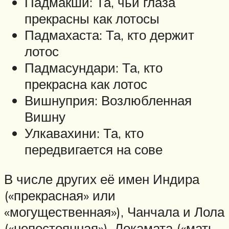
Падмакши: Та, чьи глаза
прекрасны как лотосы
Падмахаста: Та, кто держит
лотос
Падмасундари: Та, кто
прекрасна как лотос
Вишнуприя: Возлюбленная
Вишну
Улкавахини: Та, кто
передвигается на сове
В числе других её имен Индира
(«прекрасная» или
«могущественная»), Чанчала и Лола
(«непостоянная»), Локамата («мать