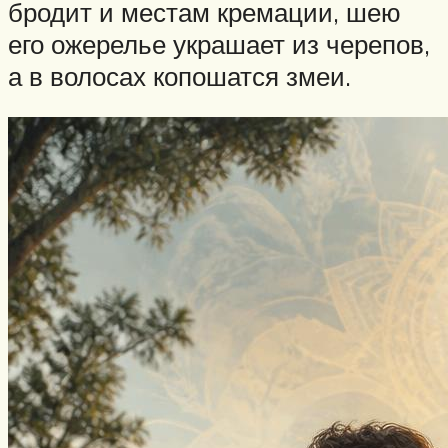
бродит и местам кремации, шею
его ожерелье украшает из черепов,
а в волосах копошатся змеи.