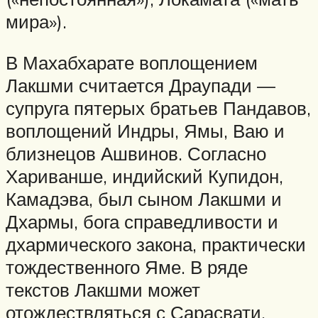
мира»).
В Махабхарате воплощением
Лакшми считается Драупади —
супруга пятерых братьев Пандавов,
воплощений Индры, Ямы, Ваю и
близнецов Ашвинов. Согласно
Хариванше, индийский Купидон,
Камадэва, был сыном Лакшми и
Дхармы, бога справедливости и
дхармического закона, практически
тождественного Яме. В ряде
текстов Лакшми может
отождествляться с Сарасвати,