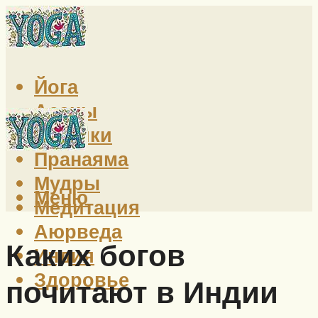
Йога
Асаны
Техники
Пранаяма
Мудры
Меню
Медитация
Аюрведа
Каких богов
Индия
Здоровье
почитают в Индии