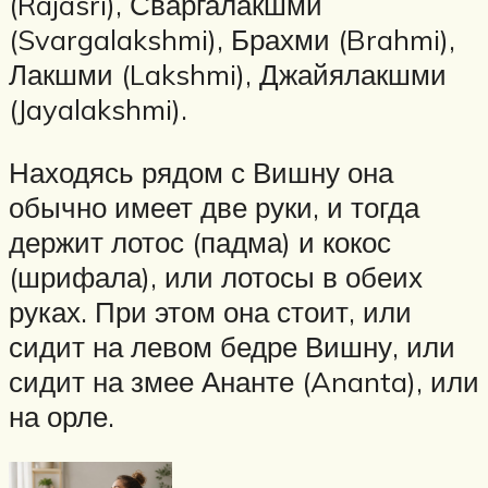
(Rajasri), Сваргалакшми
(Svargalakshmi), Брахми (Brahmi),
Лакшми (Lakshmi), Джайялакшми
(Jayalakshmi).
Находясь рядом с Вишну она
обычно имеет две руки, и тогда
держит лотос (падма) и кокос
(шрифала), или лотосы в обеих
руках. При этом она стоит, или
сидит на левом бедре Вишну, или
сидит на змее Ананте (Ananta), или
на орле.