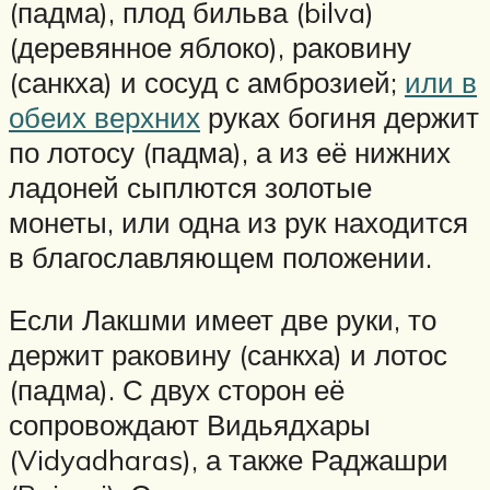
(падма), плод бильва (bilva)
(деревянное яблоко), раковину
(санкха) и сосуд с амброзией;
или в
обеих верхних
руках богиня держит
по лотосу (падма), а из её нижних
ладоней сыплются золотые
монеты, или одна из рук находится
в благославляющем положении.
Если Лакшми имеет две руки, то
держит раковину (санкха) и лотос
(падма). С двух сторон её
сопровождают Видьядхары
(Vidyadharas), а также Раджашри