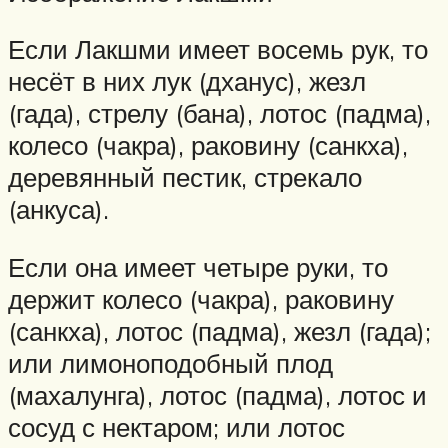
Если Лакшми имеет восемь рук, то
несёт в них лук (дханус), жезл
(гада), стрелу (бана), лотос (падма),
колесо (чакра), раковину (санкха),
деревянный пестик, стрекало
(анкуса).
Если она имеет четыре руки, то
держит колесо (чакра), раковину
(санкха), лотос (падма), жезл (гада);
или лимоноподобный плод
(махалунга), лотос (падма), лотос и
сосуд с нектаром; или лотос