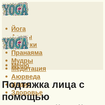
Йога
Асаны
Техники
Пранаяма
Мудры
Меню
Медитация
Аюрведа
Подтяжка лица с
Индия
Здоровье
помощью