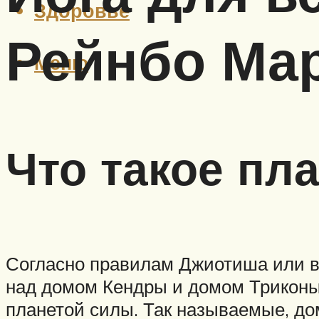
Здоровье
Рейнбо Ма
Меню
Что такое пла
Согласно правилам Джиотиша или ве
над домом Кендры и домом Триконы.
планетой силы. Так называемые, до