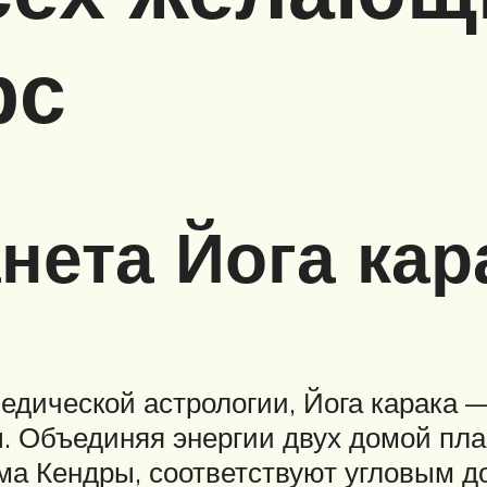
рс
нета Йога кар
дической астрологии, Йога карака — 
 Объединяя энергии двух домой план
ма Кендры, соответствуют угловым до