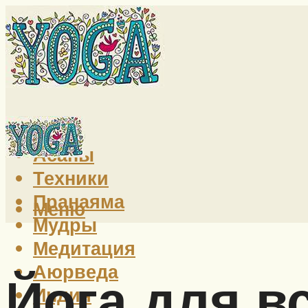
Йога
Асаны
Техники
Пранаяма
Меню
Мудры
Медитация
Аюрведа
Йога для в
Индия