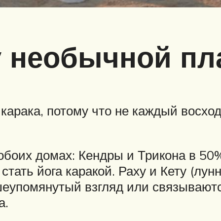
у необычной пл
карака, потому что не каждый восхо
 обоих домах: Кендры и Трикона в 50%
стать йога каракой. Раху и Кету (лун
шеупомянутый взгляд или связываютс
а.