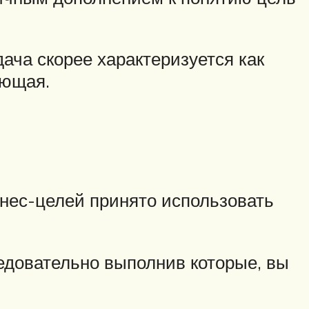
ача скорее характеризуется как
яющая.
знес-целей принято использовать
едовательно выполнив которые, вы