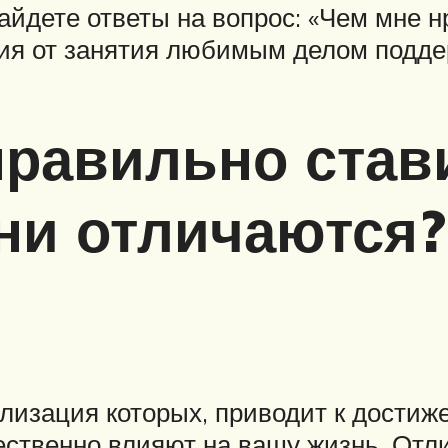
айдете ответы на вопрос: «Чем мне н
гия от занятия любимым делом подде
правильно став
ни отличаются? 
ализация которых, приводит к дости
ественно влияют на вашу жизнь. От