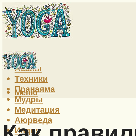
Йога
Асаны
Техники
Пранаяма
Меню
Мудры
Медитация
Аюрведа
Как правил
Индия