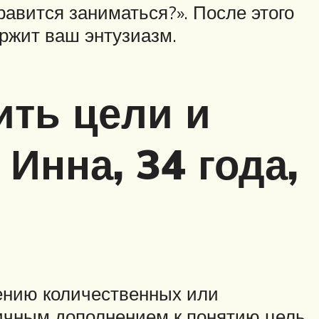
равится заниматься?». После этого
ржит ваш энтузиазм.
ить цели и
Инна, 34 года,
жению количественных или
личным дополнением к понятию цель