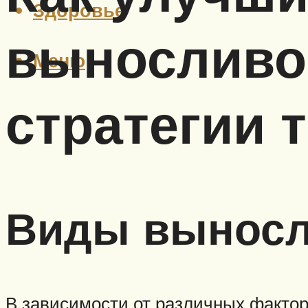
Здоровье
выносливос
Меню
стратегии 
Виды выносл
В зависимости от различных фактор