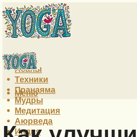
Йога
Асаны
Техники
Пранаяма
Меню
Мудры
Медитация
Аюрведа
Как улучш
Индия