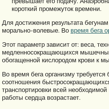
превышает его подачу. Анаэробн
короткий промежуток времени.
Для достижения результата бегунам 
морально-волевые. Во
время бега о
Этот параметр зависит от: веса, т
медленносокращающихся мышечных в
обогащенной кислородом крови к м
Во время бега организму требуется б
соотношения быстросокращающихся
транспортировки всей необходимой
работы сердца возрастает.