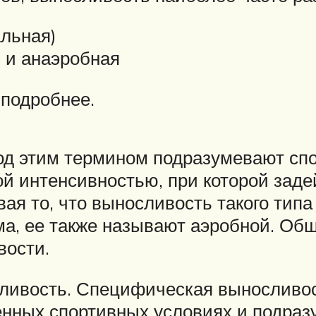
льная)
 и анаэробная
 подробнее.
од этим термином подразумевают сп
й интенсивностью, при которой заде
я то, что выносливость такого типа
а, ее также называют аэробной. Общ
вости.
ивость. Специфическая выносливос
енных спортивных условиях и подраз