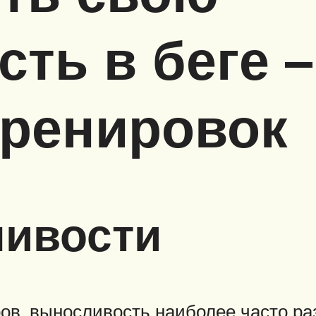
ть в беге –
тренировок
ивости
ов, выносливость наиболее часто р