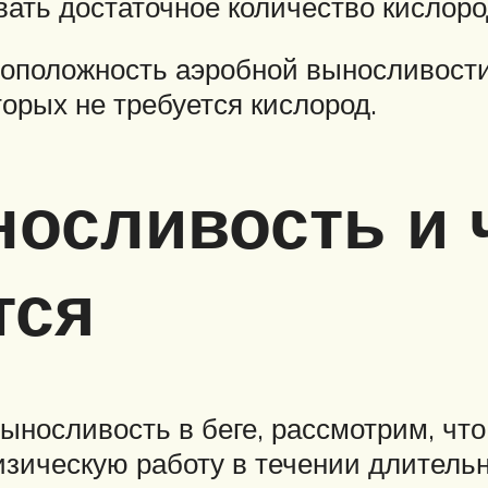
вать достаточное количество кисло
воположность аэробной выносливости
орых не требуется кислород.
носливость и 
тся
ыносливость в беге, рассмотрим, что
зическую работу в течении длитель