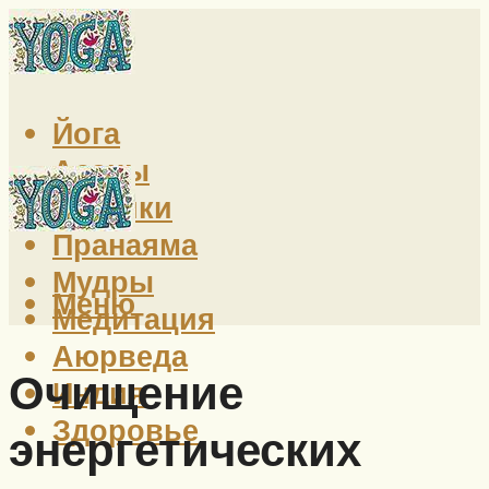
Йога
Асаны
Техники
Пранаяма
Мудры
Меню
Медитация
Аюрведа
Очищение
Индия
Здоровье
энергетических