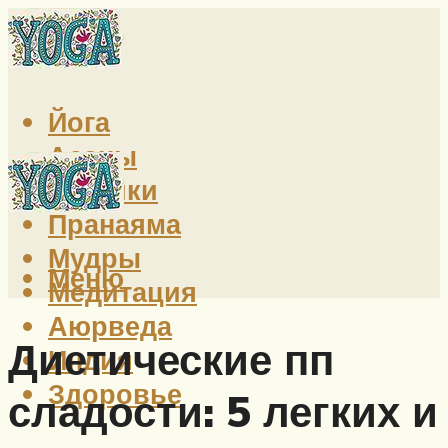
Йога
Асаны
Техники
Пранаяма
Мудры
Меню
Медитация
Аюрведа
Диетические пп
Индия
Здоровье
сладости: 5 легких и