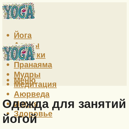
Йога
Асаны
Техники
Пранаяма
Мудры
Меню
Медитация
Аюрведа
Одежда для занятий
Индия
Здоровье
йогой