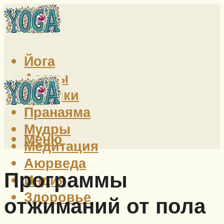
Йога
Асаны
Техники
Пранаяма
Мудры
Меню
Медитация
Аюрведа
Программы
Индия
Здоровье
отжиманий от пола