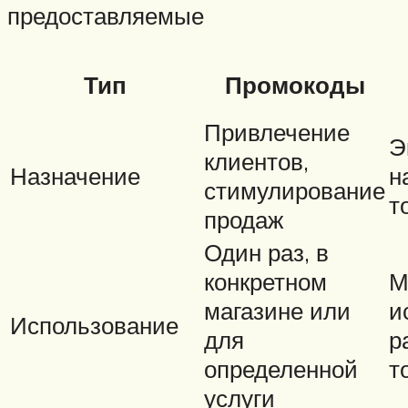
предоставляемые
Тип
Промокоды
Привлечение
Э
клиентов,
Назначение
н
стимулирование
т
продаж
Один раз, в
конкретном
М
магазине или
и
Использование
для
р
определенной
т
услуги