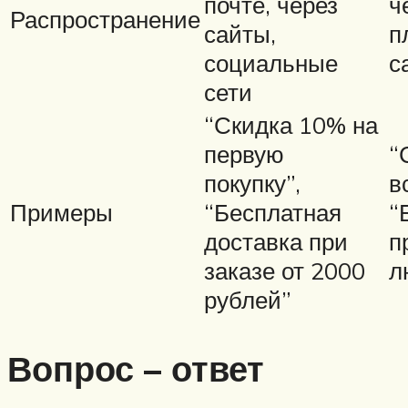
почте, через
ч
Распространение
сайты,
п
социальные
с
сети
“Скидка 10% на
первую
“
покупку”,
в
Примеры
“Бесплатная
“
доставка при
п
заказе от 2000
л
рублей”
Вопрос – ответ