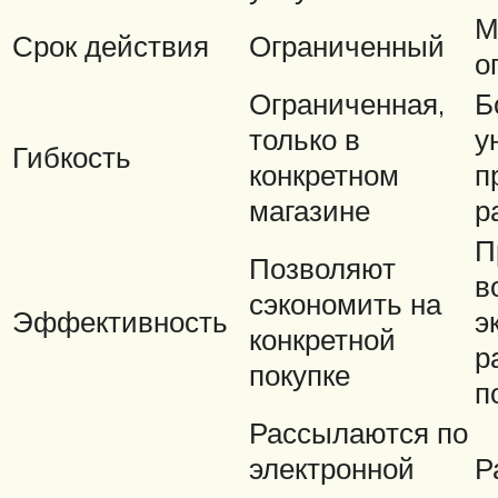
М
Срок действия
Ограниченный
о
Ограниченная,
Б
только в
у
Гибкость
конкретном
п
магазине
р
П
Позволяют
в
сэкономить на
Эффективность
э
конкретной
р
покупке
п
Рассылаются по
электронной
Р