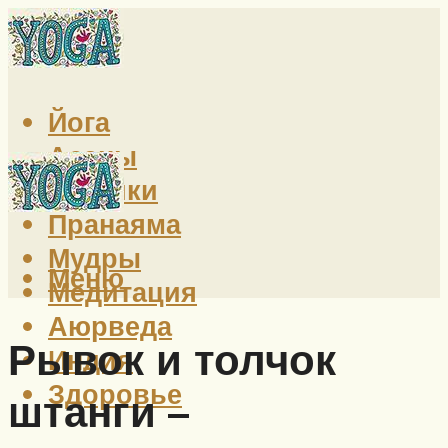
Йога
Асаны
Техники
Пранаяма
Мудры
Меню
Медитация
Аюрведа
Рывок и толчок
Индия
Здоровье
штанги –