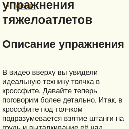
упражнения
Меню
тяжелоатлетов
Описание упражнения
В видео вверху вы увидели
идеальную технику толчка в
кроссфите. Давайте теперь
поговорим более детально. Итак, в
кроссфите под толчком
подразумевается взятие штанги на
грудь и выталкивание её над