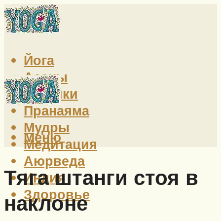
Йога
Асаны
Техники
Пранаяма
Мудры
Меню
Медитация
Аюрведа
Тяга штанги стоя в
Индия
Здоровье
наклоне