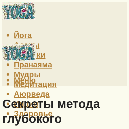
Йога
Асаны
Техники
Пранаяма
Мудры
Меню
Медитация
Аюрведа
Секреты метода
Индия
Здоровье
глубокого