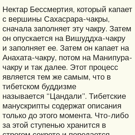
Нектар Бессмертия, который капает
с вершины Сахасрара-чакры,
сначала заполняет эту чакру. Затем
он опускается на Вишуддха-чакру
и заполняет ее. Затем он капает на
Анахата-чакру, потом на Манипура-
чакру и так далее. Этот процесс
является тем же самым, что в
тибетском буддизме
называется “Цандали”. Тибетские
манускрипты содержат описания
только до этого момента. Что-либо
за этой ступенью хранится в
строгом секрете и передается