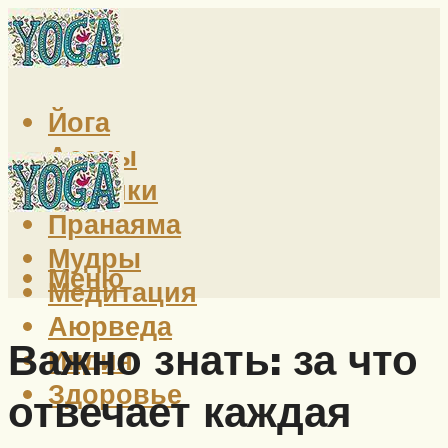
Йога
Асаны
Техники
Пранаяма
Мудры
Меню
Медитация
Аюрведа
Важно знать: за что
Индия
Здоровье
отвечает каждая