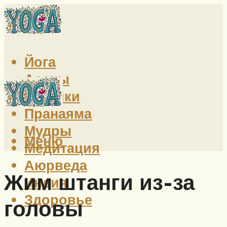
Йога
Асаны
Техники
Пранаяма
Мудры
Меню
Медитация
Аюрведа
Жим штанги из-за
Индия
Здоровье
головы