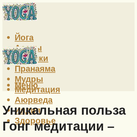
Йога
Асаны
Техники
Пранаяма
Мудры
Меню
Медитация
Аюрведа
Уникальная польза
Индия
Здоровье
Гонг медитации –